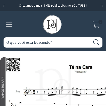
Chegamos a mais 4 MIL publicações no YOU TUBE !!
0