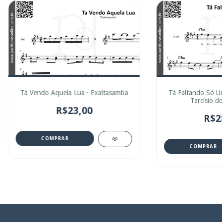
Tá Vendo Aquela Lua · Exaltasamba
Tá Faltando Só U
Tarcísio d
R$23,00
R$2
COMPRAR
COMPRAR