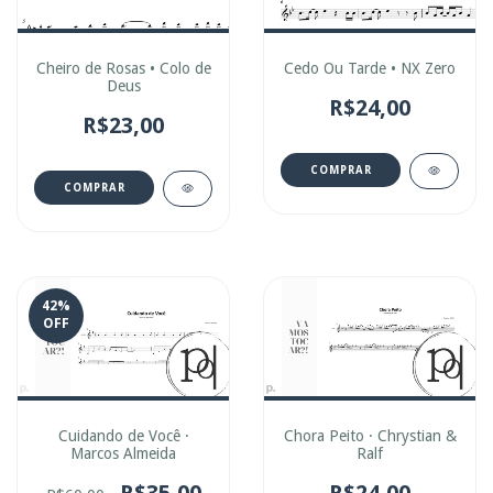
Cheiro de Rosas • Colo de
Cedo Ou Tarde • NX Zero
Deus
R$24,00
R$23,00
COMPRAR
COMPRAR
42
%
OFF
Cuidando de Você ·
Chora Peito · Chrystian &
Marcos Almeida
Ralf
R$35,00
R$24,00