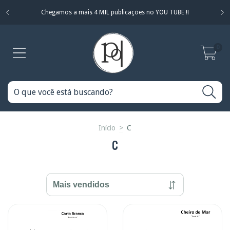
Chegamos a mais 4 MIL publicações no YOU TUBE !!
0
Início
>
C
C