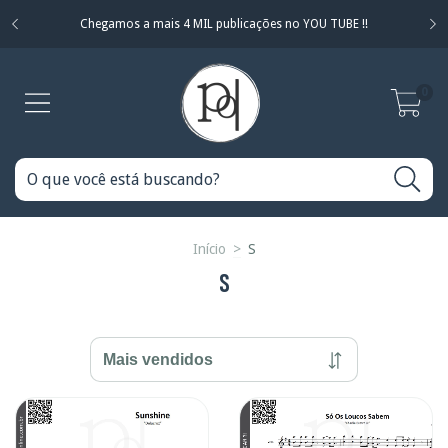
Chegamos a mais 4 MIL publicações no YOU TUBE !!
0
Início
>
S
S