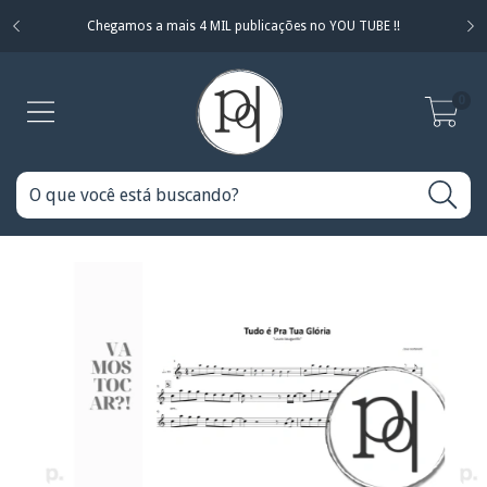
Chegamos a mais 4 MIL publicações no YOU TUBE !!
0