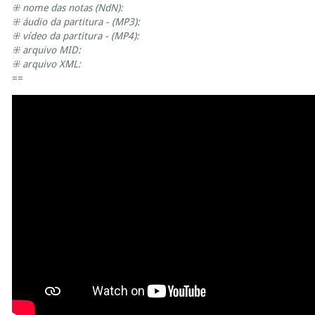
⁜ nome das notas (NdN):
⁜ áudio da partitura - (MP3):
⁜ vídeo da partitura - (MP4):
⁜ arquivo MID:
⁜ arquivo XML:
==