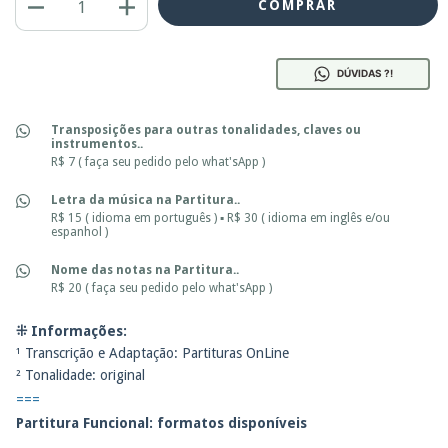
DÚVIDAS ?!
Transposições para outras tonalidades, claves ou
instrumentos..
R$ 7 ( faça seu pedido pelo what'sApp )
Letra da música na Partitura..
R$ 15 ( idioma em português ) ▪ R$ 30 ( idioma em inglês e/ou
espanhol )
Nome das notas na Partitura..
R$ 20 ( faça seu pedido pelo what'sApp )
⁜ Informações:
¹ Transcrição e Adaptação: Partituras OnLine
² Tonalidade: original
===
Partitura Funcional: f
ormatos disponíveis