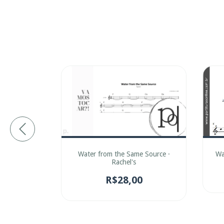
Water from the Same Source ·
lmah
Wa
Rachel's
0
R$28,00