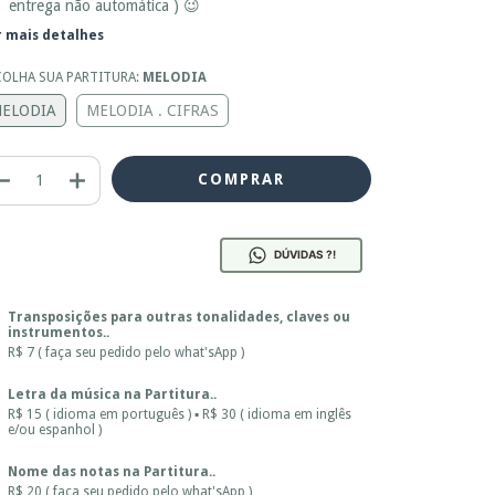
entrega não automática ) 😉
r mais detalhes
COLHA SUA PARTITURA:
MELODIA
ELODIA
MELODIA . CIFRAS
DÚVIDAS ?!
Transposições para outras tonalidades, claves ou
instrumentos..
R$ 7 ( faça seu pedido pelo what'sApp )
Letra da música na Partitura..
R$ 15 ( idioma em português ) ▪ R$ 30 ( idioma em inglês
e/ou espanhol )
Nome das notas na Partitura..
R$ 20 ( faça seu pedido pelo what'sApp )