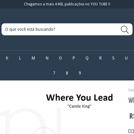
Chegamos a mais 4 MIL publicações no YOU TUBE !!
K
L
M
N
O
P
Q
R
S
U
7
8
9
Iní
Wh
R