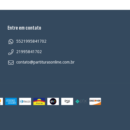
Entre em contato
5521995841702
21995841702
contato@partiturasonline.com.br