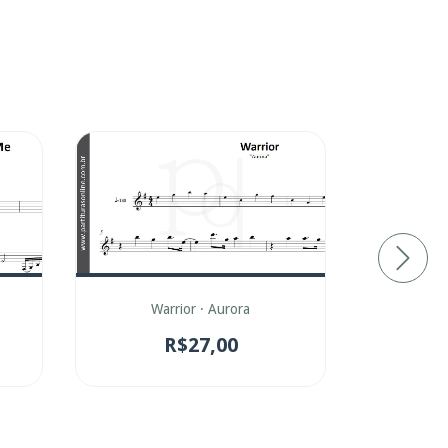
Wake · Hi
Warrior · Aurora
R$27,00