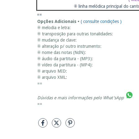
⁜ linha melódica principal do cant
==
Opções Adicionais •
( consulte condições )
⁜ melodia e letra:
⁜ transposição para outras tonalidades:
⁜ mudança de clave:
⁜ alteração p/ outro instrumento:
⁜ nome das notas (NdN):
⁜ áudio da partitura - (MP3):
⁜ vídeo da partitura - (MP4):
⁜ arquivo MID:
⁜ arquivo XML:
==
Dúvidas e mais informações pelo
What'sApp
==