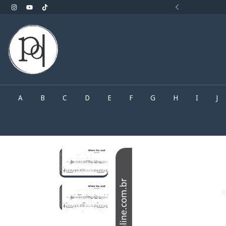
rocurando.. Faça o seu pedido pelo What'sApp
A
B
C
D
E
F
G
H
I
J