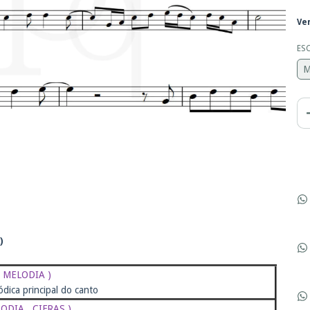
Ve
ES
M
)
( MELODIA )
ódica principal do canto
LODIA . CIFRAS )