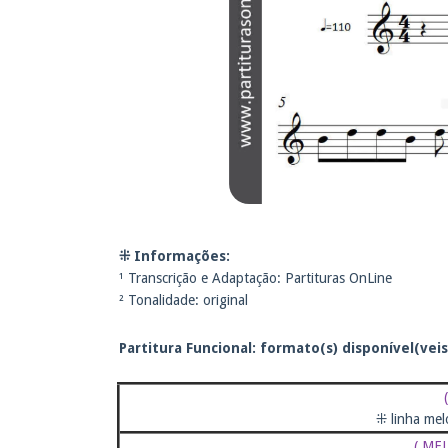
⁜ Informações:
¹ Transcrição e Adaptação: Partituras OnLine
² Tonalidade: original
Partitura Funcional: f
ormato(s) disponível(veis
⁜ linha mel
( ME