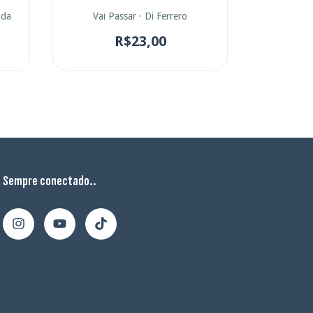
Vai Passar · Di Ferrero
nda
Vá Embo
R$23,00
Sempre conectado..