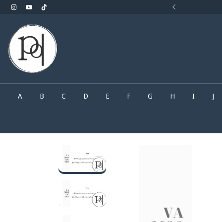
rocurando.. Faça o seu pedido pelo What'sApp
A
B
C
D
E
F
G
H
I
J