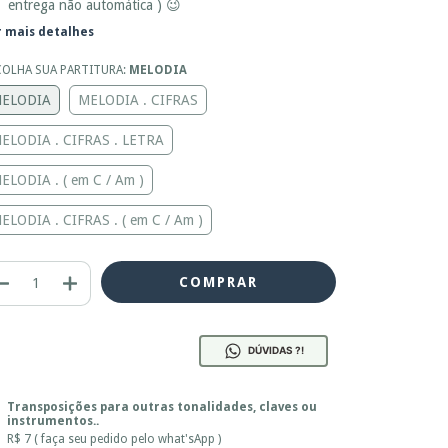
entrega não automática ) 😉
r mais detalhes
COLHA SUA PARTITURA:
MELODIA
ELODIA
MELODIA . CIFRAS
ELODIA . CIFRAS . LETRA
ELODIA . ( em C / Am )
ELODIA . CIFRAS . ( em C / Am )
DÚVIDAS ?!
Transposições para outras tonalidades, claves ou
instrumentos..
R$ 7 ( faça seu pedido pelo what'sApp )