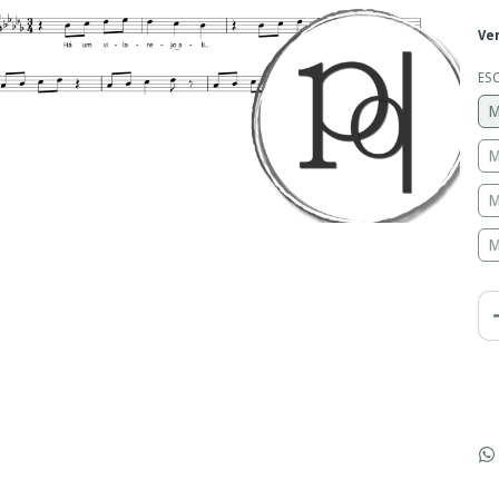
Ve
ES
M
M
M
M