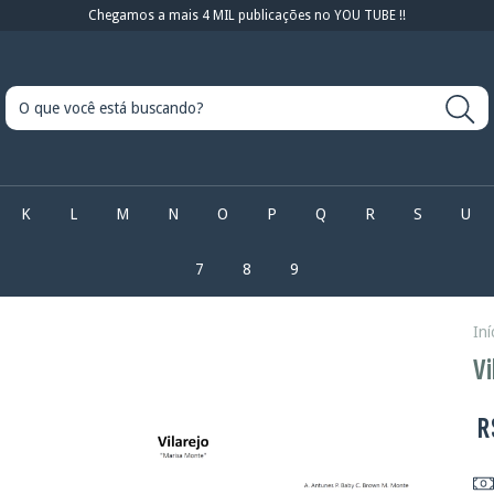
Chegamos a mais 4 MIL publicações no YOU TUBE !!
K
L
M
N
O
P
Q
R
S
U
7
8
9
Iní
Vi
R