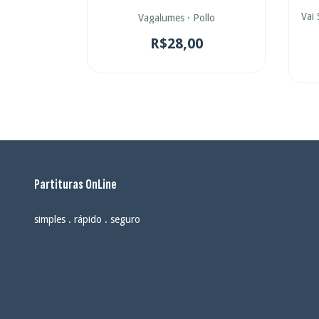
Il Volo
Vai 
Vagalumes · Pollo
0
R$28,00
Partituras OnLine
simples . rápido . seguro