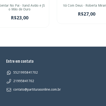
Sentar No Pai · Xand Avião e JS
Vá Com Deus · Roberta Mira
o Mão de Ouro
R$27,00
R$23,00
Entre em contato
5521995841702
21995841702
contato@partiturasonline.com.br