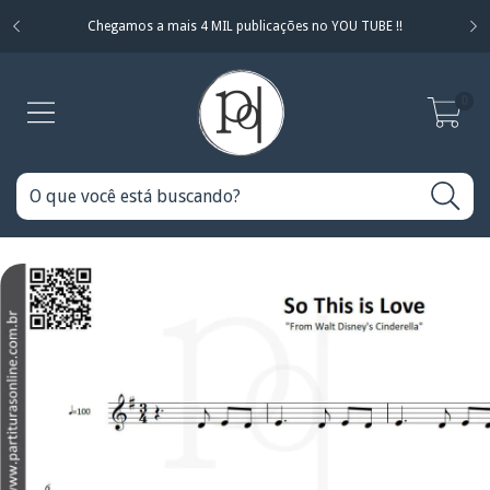
Chegamos a mais 4 MIL publicações no YOU TUBE !!
0