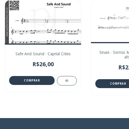
Sinais · Sorriso 
Safe And Sound · Capital Cities
alt
R$26,00
R$2
COMPRAR
COMPRAR