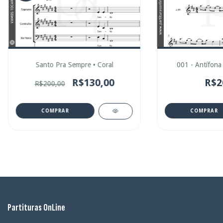
Santo Pra Sempre • Coral
001 - Antífona 
R$130,00
R$2
R$200,00
COMPRAR
Partituras OnLine