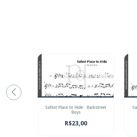
Sa
Safest Place to Hide · Backstreet
rigo Torres
Boys
0
R$23,00