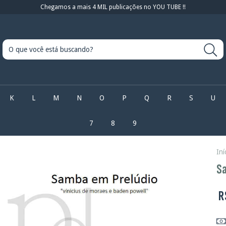
Chegamos a mais 4 MIL publicações no YOU TUBE !!
K
L
M
N
O
P
Q
R
S
U
7
8
9
Iní
Sa
R