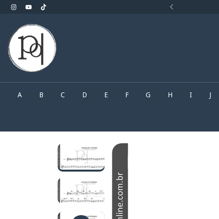
rocurando.. Faça o seu pedido pelo What'sApp
A
B
C
D
E
F
G
H
I
J