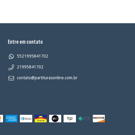
Entre em contato
5521995841702
21995841702
contato@partiturasonline.com.br