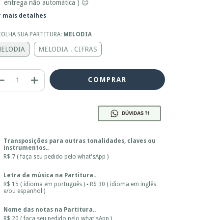
entrega não automática ) 😉
r mais detalhes
COLHA SUA PARTITURA:
MELODIA
ELODIA
MELODIA . CIFRAS
DÚVIDAS ?!
Transposições para outras tonalidades, claves ou
instrumentos..
R$ 7 ( faça seu pedido pelo what'sApp )
Letra da música na Partitura..
R$ 15 ( idioma em português ) ▪ R$ 30 ( idioma em inglês
e/ou espanhol )
Nome das notas na Partitura..
R$ 20 ( faça seu pedido pelo what'sApp )