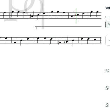
Ve
ES
M