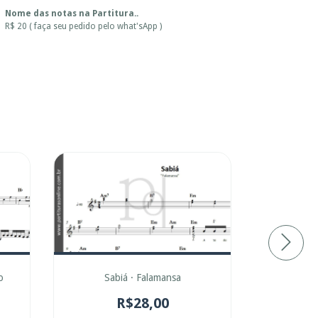
Nome das notas na Partitura..
R$ 20 ( faça seu pedido pelo what'sApp )
o
Sabiá · Falamansa
Safest Pla
R$28,00