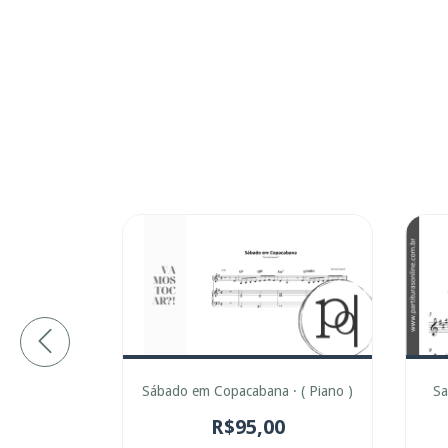
Sábado em Copacabana · ( Piano )
Sa
a Lima
R$95,00
0