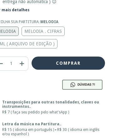
entrega não automática ) 😉
r mais detalhes
COLHA SUA PARTITURA:
MELODIA
ELODIA
MELODIA . CIFRAS
ML ( ARQUIVO DE EDIÇÃO )
DÚVIDAS ?!
Transposições para outras tonalidades, claves ou
instrumentos..
R$ 7 ( faça seu pedido pelo what'sApp )
Letra da música na Partitura..
R$ 15 ( idioma em português ) ▪ R$ 30 ( idioma em inglês
e/ou espanhol )