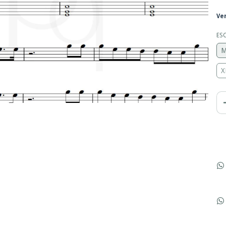
Ve
ES
M
X