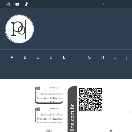
rocurando.. Faça o seu pedido pelo What'sApp
A
B
C
D
E
F
G
H
I
J