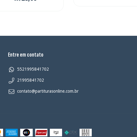
Entre em contato
5521995841702
21995841702
contato@partiturasonline.com.br