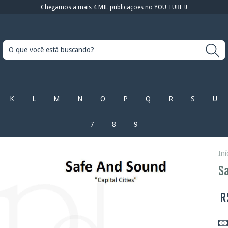
Chegamos a mais 4 MIL publicações no YOU TUBE !!
K
L
M
N
O
P
Q
R
S
U
7
8
9
Iní
Sa
R