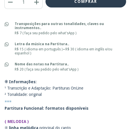
Transposições para outras tonalidades, claves ou
instrumentos..
R$ 7 ( faça seu pedido pelo what'sApp )
Letra da música na Partitura..
R$ 15 ( idioma em português ) ▪ R$ 30 ( idioma em inglês e/ou
espanhol )
Nome das notas na Partitura..
R$ 20 ( faça seu pedido pelo what'sApp )
⁜ Informações:
¹ Transcrição e Adaptação: Partituras OnLine
² Tonalidade: original
===
Partitura Funcional: f
ormatos disponíveis
( MELODIA )
⁜
linha melódica
principal do canto