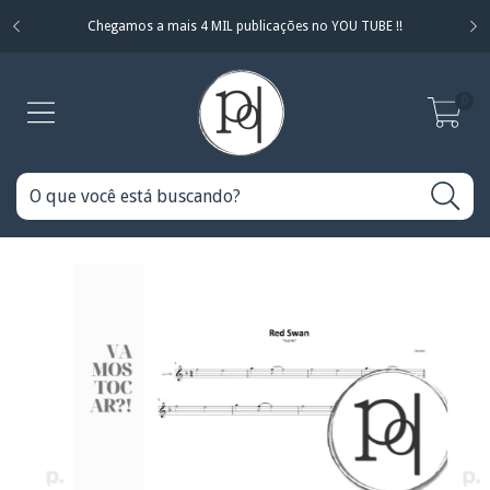
Chegamos a mais 4 MIL publicações no YOU TUBE !!
0