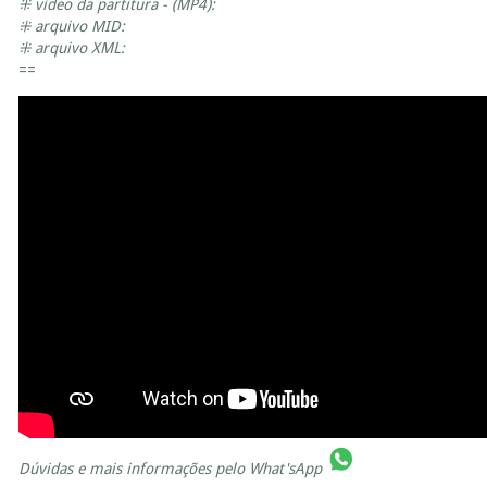
⁜ vídeo da partitura - (MP4):
⁜ arquivo MID:
⁜ arquivo XML:
==
Dúvidas e mais informações pelo
What'sApp