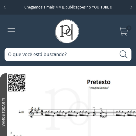
Chegamos a mais 4 MIL publicações no YOU TUBE !!
0