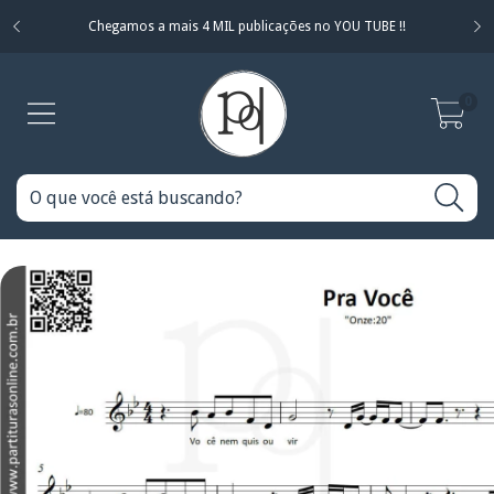
Chegamos a mais 4 MIL publicações no YOU TUBE !!
0