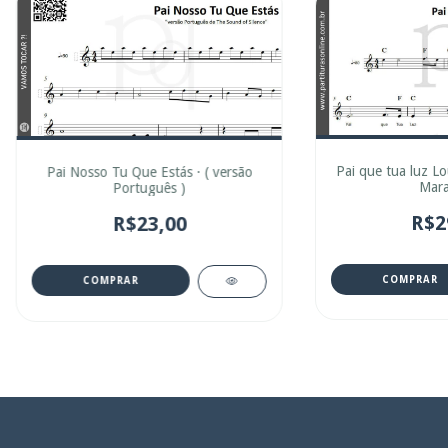
Pai que tua luz Lou
Pai Nosso Tu Que Estás · ( versão
Mara
Português )
R$2
R$23,00
COMPRAR
COMPRAR