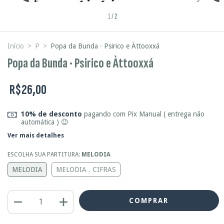
1
/
2
Início
>
P
>
Popa da Bunda · Psirico e Àttooxxá
Popa da Bunda · Psirico e Àttooxxá
R$26,00
10% de desconto
pagando com Pix Manual ( entrega não
automática ) 😉
Ver mais detalhes
ESCOLHA SUA PARTITURA:
MELODIA
MELODIA
MELODIA . CIFRAS