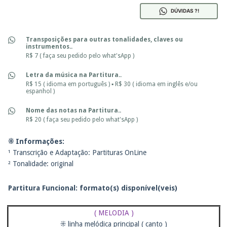
DÚVIDAS ?!
Transposições para outras tonalidades, claves ou
instrumentos..
R$ 7 ( faça seu pedido pelo what'sApp )
Letra da música na Partitura..
R$ 15 ( idioma em português ) ▪ R$ 30 ( idioma em inglês e/ou
espanhol )
Nome das notas na Partitura..
R$ 20 ( faça seu pedido pelo what'sApp )
⁜ Informações:
¹ Transcrição e Adaptação: Partituras OnLine
² Tonalidade: original
Partitura Funcional: f
ormato(s) disponível(veis)
( MELODIA )
⁜ linha melódica principal ( canto )