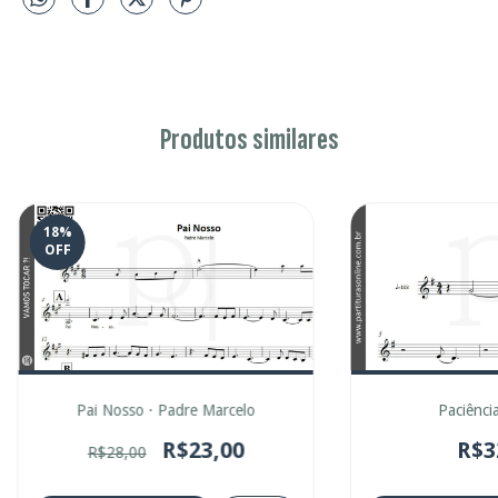
Produtos similares
18
%
OFF
Pai Nosso · Padre Marcelo
Paciência
R$23,00
R$3
R$28,00