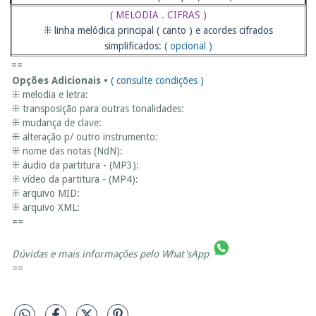
( MELODIA . CIFRAS )
⁜ linha melódica principal ( canto ) e acordes cifrados
simplificados:
( opcional )
==
Opções Adicionais •
( consulte condições )
⁜ melodia e letra:
⁜ transposição para outras tonalidades:
⁜ mudança de clave:
⁜ alteração p/ outro instrumento:
⁜ nome das notas (NdN):
⁜ áudio da partitura - (MP3):
⁜ vídeo da partitura - (MP4):
⁜ arquivo MID:
⁜ arquivo XML:
==
Dúvidas e mais informações pelo
What'sApp
==