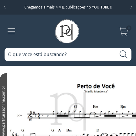
Chegamos a mais 4 MIL publicações no YOU TUBE !!
0