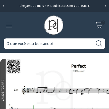
Chegamos a mais 4 MIL publicações no YOU TUBE !!
0