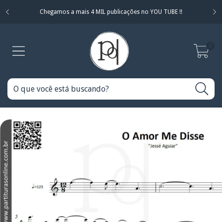
Chegamos a mais 4 MIL publicações no YOU TUBE !!
0