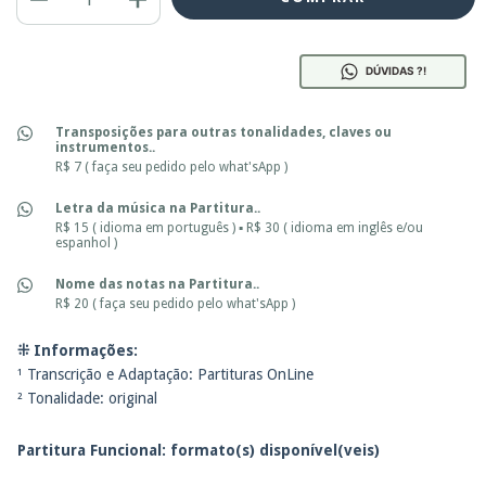
DÚVIDAS ?!
Transposições para outras tonalidades, claves ou
instrumentos..
R$ 7 ( faça seu pedido pelo what'sApp )
Letra da música na Partitura..
R$ 15 ( idioma em português ) ▪ R$ 30 ( idioma em inglês e/ou
espanhol )
Nome das notas na Partitura..
R$ 20 ( faça seu pedido pelo what'sApp )
⁜ Informações:
¹ Transcrição e Adaptação: Partituras OnLine
² Tonalidade: original
Partitura Funcional: f
ormato(s) disponível(veis)