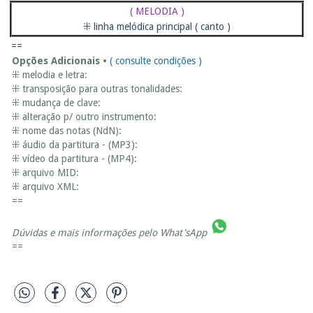
( MELODIA )
⁜ linha melódica principal ( canto )
==
Opções Adicionais •
( consulte condições )
⁜ melodia e letra:
⁜ transposição para outras tonalidades:
⁜ mudança de clave:
⁜ alteração p/ outro instrumento:
⁜ nome das notas (NdN):
⁜ áudio da partitura - (MP3):
⁜ vídeo da partitura - (MP4):
⁜ arquivo MID:
⁜ arquivo XML:
==
Dúvidas e mais informações pelo
What'sApp
==