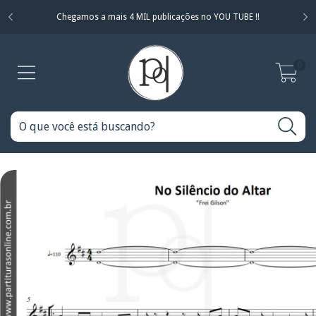
Chegamos a mais 4 MIL publicações no YOU TUBE !!
0