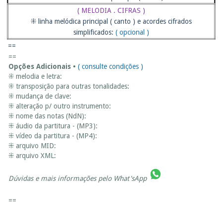
( MELODIA . CIFRAS )
⁜ linha melódica principal ( canto ) e acordes cifrados
simplificados:
( opcional )
==
==
Opções Adicionais •
( consulte condições )
⁜ melodia e letra:
⁜ transposição para outras tonalidades:
⁜ mudança de clave:
⁜ alteração p/ outro instrumento:
⁜ nome das notas (NdN):
⁜ áudio da partitura - (MP3):
⁜ vídeo da partitura - (MP4):
⁜ arquivo MID:
⁜ arquivo XML:
Dúvidas e mais informações pelo
What'sApp
==