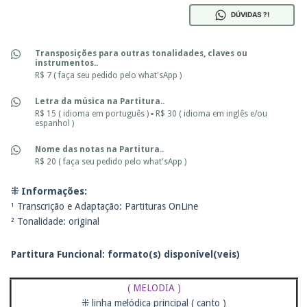
DÚVIDAS ?!
Transposições para outras tonalidades, claves ou
instrumentos..
R$ 7 ( faça seu pedido pelo what'sApp )
Letra da música na Partitura..
R$ 15 ( idioma em português ) ▪ R$ 30 ( idioma em inglês e/ou
espanhol )
Nome das notas na Partitura..
R$ 20 ( faça seu pedido pelo what'sApp )
⁜ Informações:
¹ Transcrição e Adaptação: Partituras OnLine
² Tonalidade: original
Partitura Funcional: f
ormato(s) disponível(veis)
( MELODIA )
⁜ linha melódica principal ( canto )