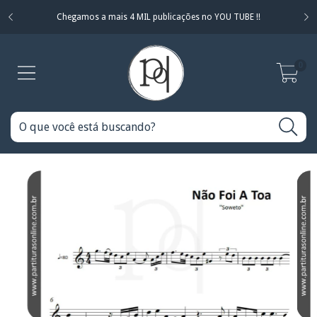
Chegamos a mais 4 MIL publicações no YOU TUBE !!
0