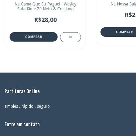
Na Nossa Sala
Na Cama Que Eu Paguei · Wesley
Safadão e Zé Neto & Cristiano
R$2
R$28,00
COMPRAR
COMPRAR
Partituras OnLine
simples . rápido . seguro
Entre em contato