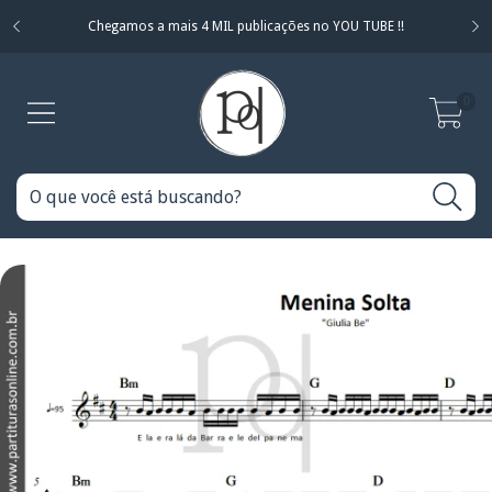
Chegamos a mais 4 MIL publicações no YOU TUBE !!
0