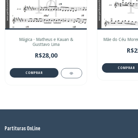
Mãe do Céu Moren
Mágica · Matheus e Kauan &
Gusttavo Lima
R$2
R$28,00
COMPRAR
COMPRAR
Partituras OnLine