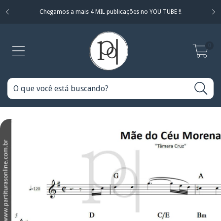
Chegamos a mais 4 MIL publicações no YOU TUBE !!
0