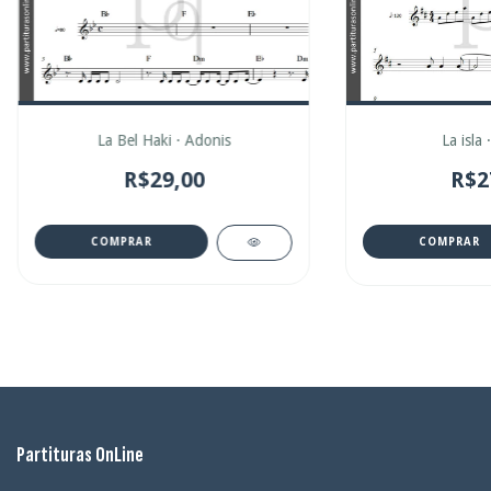
La Bel Haki · Adonis
La isla 
R$29,00
R$2
COMPRAR
COMPRAR
Partituras OnLine