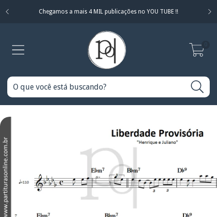
Chegamos a mais 4 MIL publicações no YOU TUBE !!
0