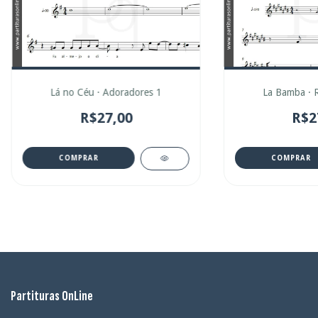
Lá no Céu · Adoradores 1
La Bamba · R
R$27,00
R$2
COMPRAR
COMPRAR
Partituras OnLine