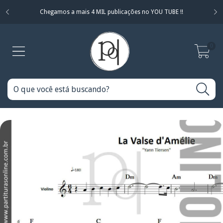
Chegamos a mais 4 MIL publicações no YOU TUBE !!
0