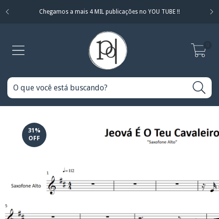
Chegamos a mais 4 MIL publicações no YOU TUBE !!
0
31
%
OFF