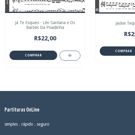
Já Te Esqueci · Léo Santana e Os
Jackie Tequ
Barões Da Pisadinha
R$2
R$22,00
COMPRAR
COMPRAR
Partituras OnLine
simples . rápido . seguro