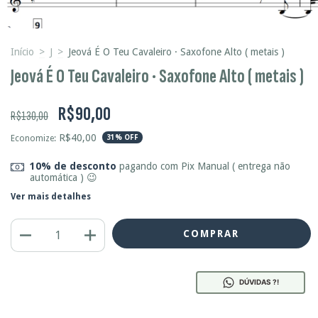
Início
>
J
>
Jeová É O Teu Cavaleiro · Saxofone Alto ( metais )
Jeová É O Teu Cavaleiro · Saxofone Alto ( metais )
R$90,00
R$130,00
R$40,00
Economize:
31
% OFF
10% de desconto
pagando com Pix Manual ( entrega não
automática ) 😉
Ver mais detalhes
DÚVIDAS ?!