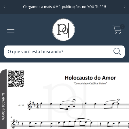
Chegamos a mais 4 MIL publicações no YOU TUBE !!
0