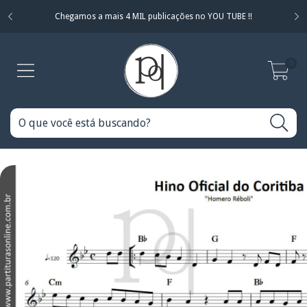
Chegamos a mais 4 MIL publicações no YOU TUBE !!
0