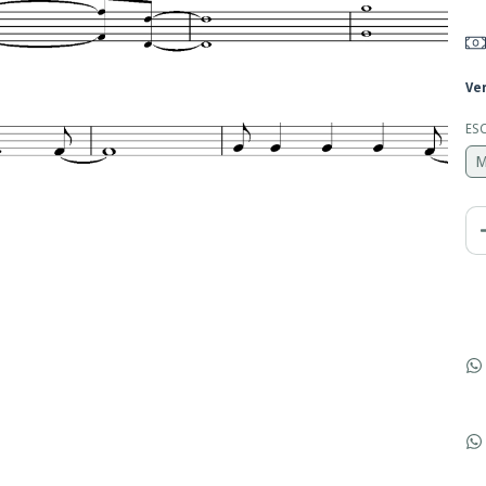
Ve
ES
M