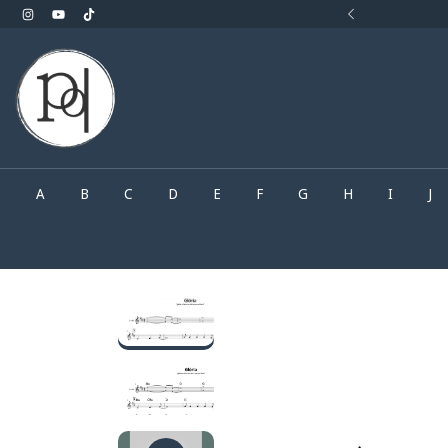
rocurando.. Faça o seu pedido pelo What'sApp
A
B
C
D
E
F
G
H
I
J