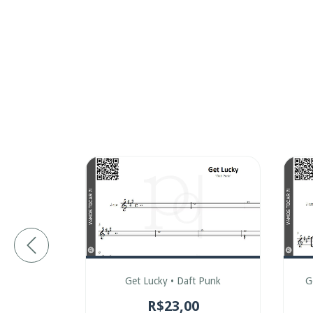
min Djawadi
Get Lucky • Daft Punk
G
0
R$23,00