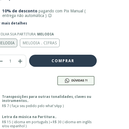
10% de desconto
pagando com Pix Manual (
entrega não automática ) 😉
r mais detalhes
COLHA SUA PARTITURA:
MELODIA
ELODIA
MELODIA . CIFRAS
DÚVIDAS ?!
Transposições para outras tonalidades, claves ou
instrumentos..
R$ 7 ( faça seu pedido pelo what'sApp )
Letra da música na Partitura..
R$ 15 ( idioma em português ) ▪ R$ 30 ( idioma em inglês
e/ou espanhol )