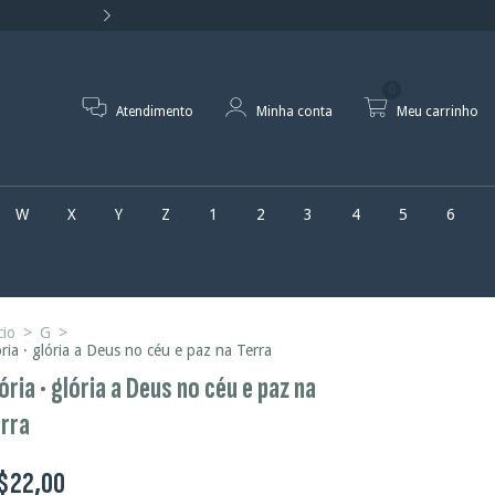
Receba seus arquivos por e-mail e a
0
Atendimento
Minha conta
Meu carrinho
W
X
Y
Z
1
2
3
4
5
6
cio
>
G
>
́ria · glória a Deus no céu e paz na Terra
ória · glória a Deus no céu e paz na
rra
$22,00