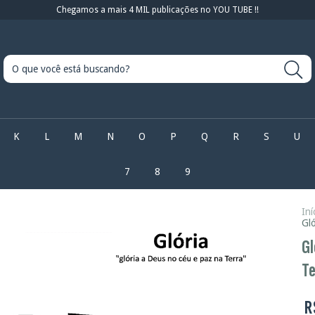
Chegamos a mais 4 MIL publicações no YOU TUBE !!
K
L
M
N
O
P
Q
R
S
U
7
8
9
Iní
Glo
Gl
Te
R