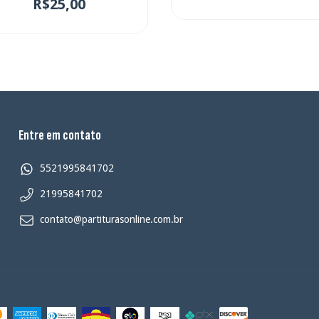
R$25,00
Entre em contato
5521995841702
21995841702
contato@partiturasonline.com.br