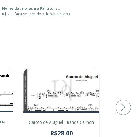
Nome das notas na Partitura..
R$ 20 ( faça seu pedido pelo what'sApp )
éia
Garoto de Aluguel · Banda Calmon
Galopeira 
R$28,00