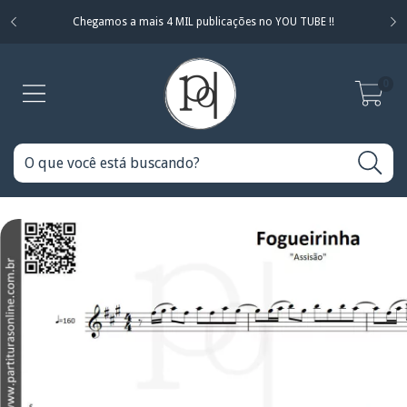
Chegamos a mais 4 MIL publicações no YOU TUBE !!
0