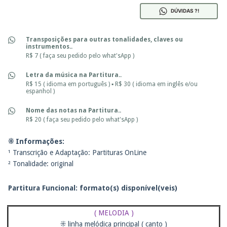
DÚVIDAS ?!
Transposições para outras tonalidades, claves ou
instrumentos..
R$ 7 ( faça seu pedido pelo what'sApp )
Letra da música na Partitura..
R$ 15 ( idioma em português ) ▪ R$ 30 ( idioma em inglês e/ou
espanhol )
Nome das notas na Partitura..
R$ 20 ( faça seu pedido pelo what'sApp )
⁜ Informações:
¹ Transcrição e Adaptação: Partituras OnLine
² Tonalidade: original
Partitura Funcional: f
ormato(s) disponível(veis)
( MELODIA )
⁜ linha melódica principal ( canto )