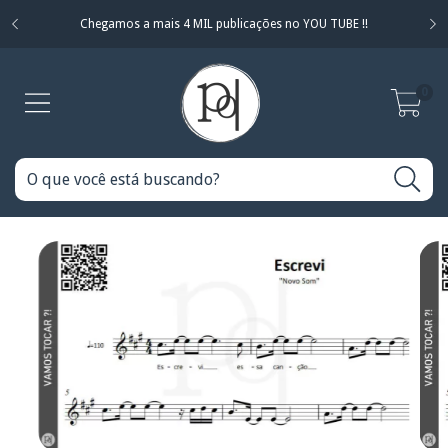
Chegamos a mais 4 MIL publicações no YOU TUBE !!
0