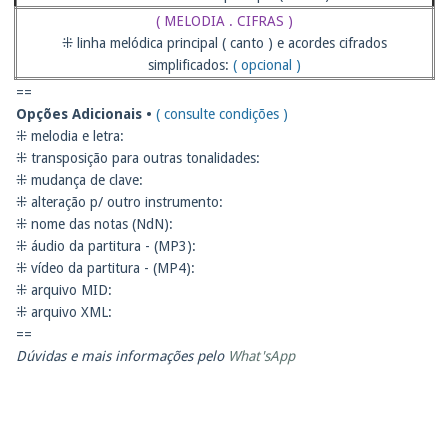
( MELODIA . CIFRAS )
⁜ linha melódica principal ( canto ) e acordes cifrados
simplificados:
( opcional )
==
Opções Adicionais •
( consulte condições )
⁜ melodia e letra:
⁜ transposição para outras tonalidades:
⁜ mudança de clave:
⁜ alteração p/ outro instrumento:
⁜ nome das notas (NdN):
⁜ áudio da partitura - (MP3):
⁜ vídeo da partitura - (MP4):
⁜ arquivo MID:
⁜ arquivo XML:
==
Dúvidas e mais informações pelo
What'sApp