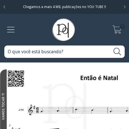
Chegamos a mais 4 MIL publicações no YOU TUBE !!
0