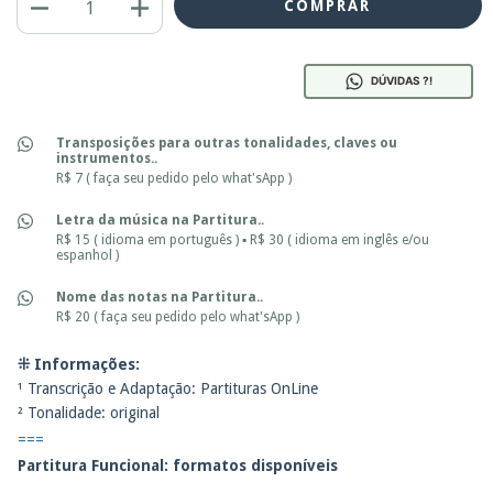
DÚVIDAS ?!
Transposições para outras tonalidades, claves ou
instrumentos..
R$ 7 ( faça seu pedido pelo what'sApp )
Letra da música na Partitura..
R$ 15 ( idioma em português ) ▪ R$ 30 ( idioma em inglês e/ou
espanhol )
Nome das notas na Partitura..
R$ 20 ( faça seu pedido pelo what'sApp )
⁜ Informações:
¹ Transcrição e Adaptação: Partituras OnLine
² Tonalidade: original
===
Partitura Funcional: f
ormatos disponíveis