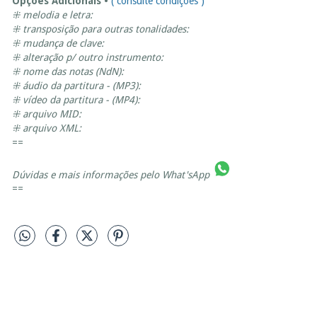
Opções Adicionais •
( consulte condições )
⁜ melodia e letra:
⁜ transposição para outras tonalidades:
⁜ mudança de clave:
⁜ alteração p/ outro instrumento:
⁜ nome das notas (NdN):
⁜ áudio da partitura - (MP3):
⁜ vídeo da partitura - (MP4):
⁜ arquivo MID:
⁜ arquivo XML:
==
Dúvidas e mais informações pelo
What'sApp
==