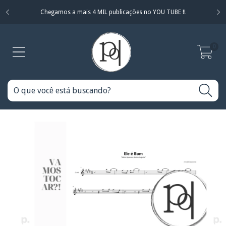
Chegamos a mais 4 MIL publicações no YOU TUBE !!
0