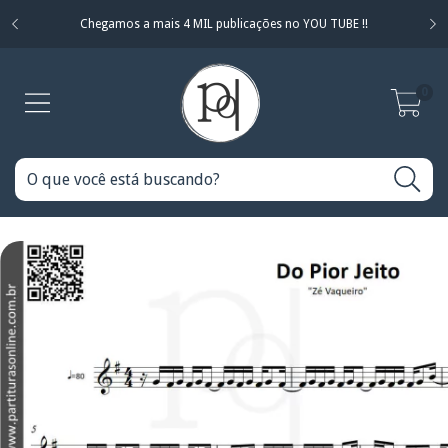
Chegamos a mais 4 MIL publicações no YOU TUBE !!
0