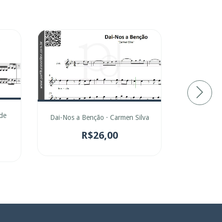
de
Dai-Nos a Benção · Carmen Silva
Dança da 
R$26,00