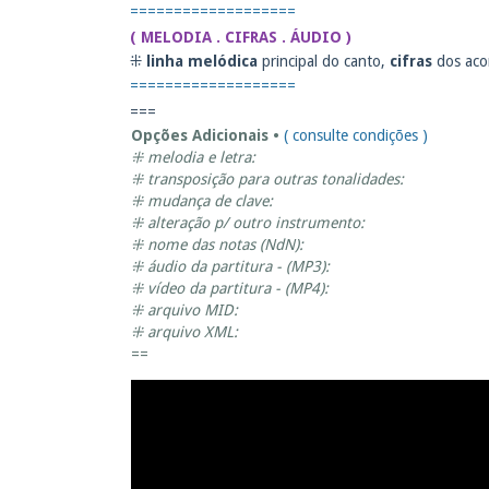
===================
( MELODIA . CIFRAS . ÁUDIO )
⁜
linha melódica
principal do canto,
cifras
dos aco
===================
===
Opções Adicionais •
( consulte condições )
⁜ melodia e letra:
⁜ transposição para outras tonalidades:
⁜ mudança de clave:
⁜ alteração p/ outro instrumento:
⁜ nome das notas (NdN):
⁜ áudio da partitura - (MP3):
⁜ vídeo da partitura - (MP4):
⁜ arquivo MID:
⁜ arquivo XML:
==