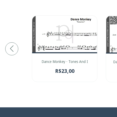
e
Dance Monkey · Tones And I
Da
0
R$23,00