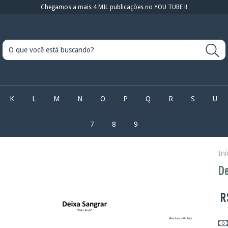
Chegamos a mais 4 MIL publicações no YOU TUBE !!
K
L
M
N
O
P
Q
R
S
U
7
8
9
Iní
De
R