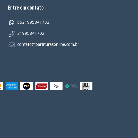
Entre em contato
5521995841702
21995841702
contato@partiturasonline.com.br