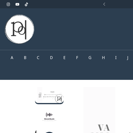
rocurando.. Faça o seu pedido pelo What'sApp
A
B
C
D
E
F
G
H
I
J