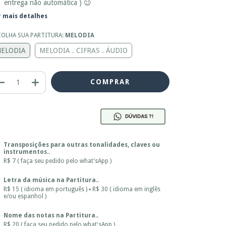
entrega não automática ) 😉
r mais detalhes
COLHA SUA PARTITURA:
MELODIA
ELODIA
MELODIA . CIFRAS . ÁUDIO
DÚVIDAS ?!
Transposições para outras tonalidades, claves ou
instrumentos..
R$ 7 ( faça seu pedido pelo what'sApp )
Letra da música na Partitura..
R$ 15 ( idioma em português ) ▪ R$ 30 ( idioma em inglês
e/ou espanhol )
Nome das notas na Partitura..
R$ 20 ( faça seu pedido pelo what'sApp )