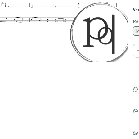
Ve
ES
M