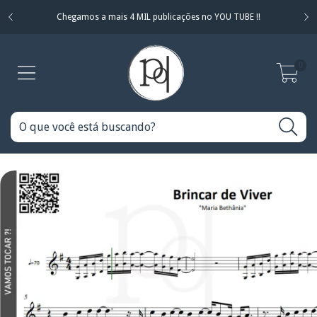
Chegamos a mais 4 MIL publicações no YOU TUBE !!
0