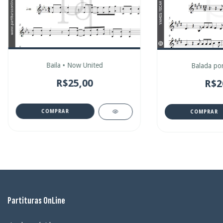
Baila • Now United
Balada po
R$25,00
R$2
COMPRAR
COMPRAR
Partituras OnLine