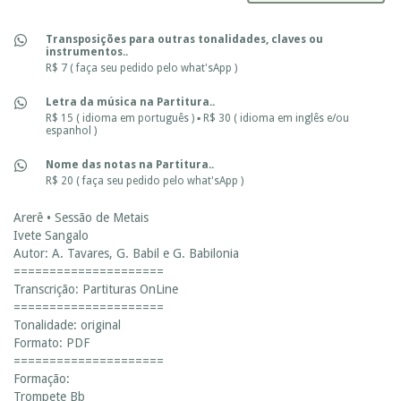
Transposições para outras tonalidades, claves ou
instrumentos..
R$ 7 ( faça seu pedido pelo what'sApp )
Letra da música na Partitura..
R$ 15 ( idioma em português ) ▪ R$ 30 ( idioma em inglês e/ou
espanhol )
Nome das notas na Partitura..
R$ 20 ( faça seu pedido pelo what'sApp )
Arerê • Sessão de Metais
Ivete Sangalo
Autor: A. Tavares, G. Babil e G. Babilonia
=====================
Transcrição: Partituras OnLine
=====================
Tonalidade: original
Formato: PDF
=====================
Formação:
Trompete Bb