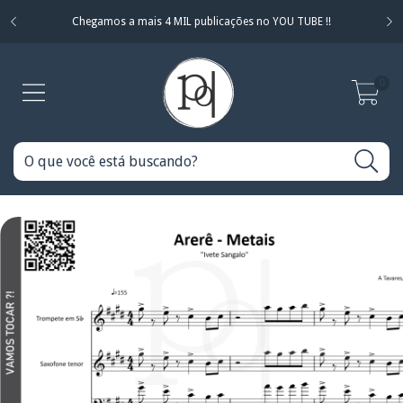
Chegamos a mais 4 MIL publicações no YOU TUBE !!
0