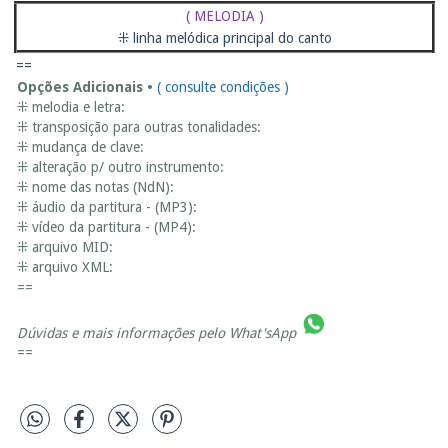
( MELODIA )
⁜ linha melódica principal do canto
==
Opções Adicionais •
( consulte condições )
⁜ melodia e letra:
⁜ transposição para outras tonalidades:
⁜ mudança de clave:
⁜ alteração p/ outro instrumento:
⁜ nome das notas (NdN):
⁜ áudio da partitura - (MP3):
⁜ vídeo da partitura - (MP4):
⁜ arquivo MID:
⁜ arquivo XML:
==
Dúvidas e mais informações pelo
What'sApp
==