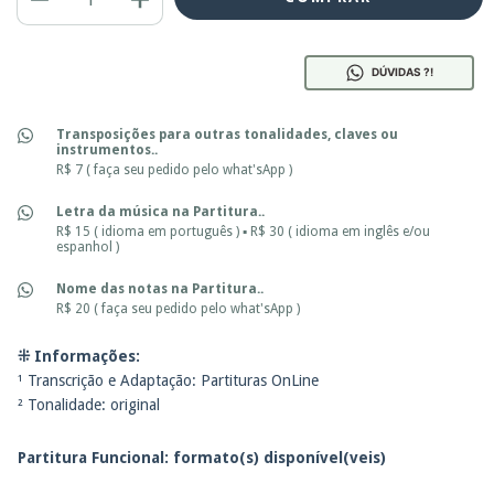
DÚVIDAS ?!
Transposições para outras tonalidades, claves ou
instrumentos..
R$ 7 ( faça seu pedido pelo what'sApp )
Letra da música na Partitura..
R$ 15 ( idioma em português ) ▪ R$ 30 ( idioma em inglês e/ou
espanhol )
Nome das notas na Partitura..
R$ 20 ( faça seu pedido pelo what'sApp )
⁜ Informações:
¹ Transcrição e Adaptação: Partituras OnLine
² Tonalidade: original
Partitura Funcional: f
ormato(s) disponível(veis)